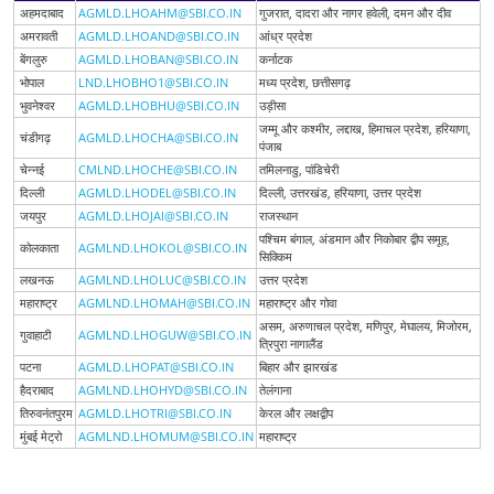
अहमदाबाद
AGMLD.LHOAHM@SBI.CO.IN
गुजरात, दादरा और नागर हवेली, दमन और दीव
अमरावती
AGMLD.LHOAND@SBI.CO.IN
आंध्र प्रदेश
बेंगलुरु
AGMLD.LHOBAN@SBI.CO.IN
कर्नाटक
भोपाल
LND.LHOBHO1@SBI.CO.IN
मध्य प्रदेश, छत्तीसगढ़
भुवनेश्वर
AGMLD.LHOBHU@SBI.CO.IN
उड़ीसा
जम्मू और कश्मीर, लद्दाख, हिमाचल प्रदेश, हरियाणा,
चंडीगढ़
AGMLD.LHOCHA@SBI.CO.IN
पंजाब
चेन्नई
CMLND.LHOCHE@SBI.CO.IN
तमिलनाडु, पांडिचेरी
दिल्ली
AGMLD.LHODEL@SBI.CO.IN
दिल्ली, उत्तरखंड, हरियाणा, उत्तर प्रदेश
जयपुर
AGMLD.LHOJAI@SBI.CO.IN
राजस्थान
पश्चिम बंगाल, अंडमान और निकोबार द्वीप समूह,
कोलकाता
AGMLND.LHOKOL@SBI.CO.IN
सिक्किम
लखनऊ
AGMLND.LHOLUC@SBI.CO.IN
उत्तर प्रदेश
महाराष्ट्र
AGMLND.LHOMAH@SBI.CO.IN
महाराष्ट्र और गोवा
असम, अरुणाचल प्रदेश, मणिपुर, मेघालय, मिजोरम,
गुवाहाटी
AGMLND.LHOGUW@SBI.CO.IN
त्रिपुरा नागालैंड
पटना
AGMLD.LHOPAT@SBI.CO.IN
बिहार और झारखंड
हैदराबाद
AGMLND.LHOHYD@SBI.CO.IN
तेलंगाना
तिरुवनंतपुरम
AGMLD.LHOTRI@SBI.CO.IN
केरल और लक्षद्वीप
मुंबई मेट्रो
AGMLND.LHOMUM@SBI.CO.IN
महाराष्ट्र