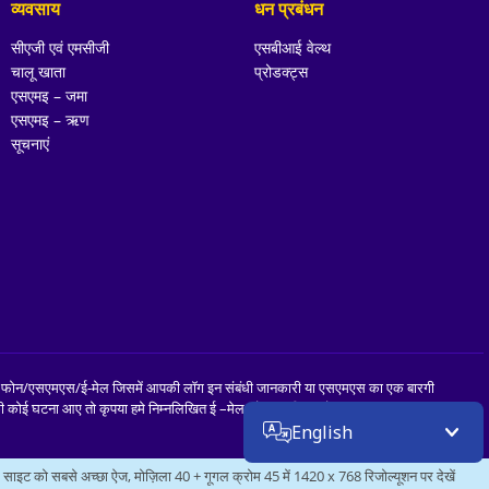
व्यवसाय
धन प्रबंधन
सीएजी एवं एमसीजी
एसबीआई वेल्थ
चालू खाता
प्रोडक्ट्स
एसएमइ – जमा
एसएमइ – ऋण
सूचनाएं
ोई भी फोन/एसएमएस/ई-मेल जिसमें आपकी लॉग इन संबंधी जानकारी या एसएमएस का एक बारगी
ी कोई घटना आए तो कृपया हमे निम्नलिखित ई –मेल पते पर सूचित करें
English
साइट को सबसे अच्छा ऐज, मोज़िला 40 + गूगल क्रोम 45 में 1420 x 768 रिजोल्यूशन पर देखें