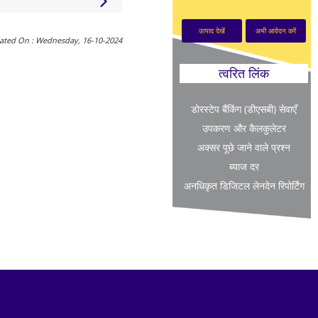
उत्पाद देखें
अभी आवेदन करें
ated On : Wednesday, 16-10-2024
त्वरित लिंक
डोरस्टेप बैंकिंग (डीएसबी) सेवाएँ
उपकरण और कैलकुलेटर
अक्सर पूछे जाने वाले प्रश्न
ब्याज दर
अनधिकृत डिजिटल लेनदेन रिपोर्टिंग