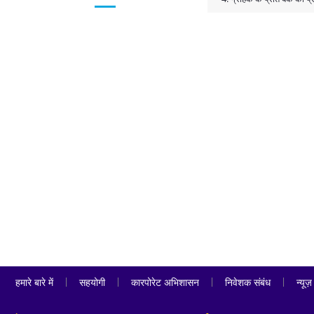
जानेवाले
प्रश्न
-
Faq's
|
|
|
|
हमारे बारे में
सहयोगी
कारपोरेट अभिशासन
निवेशक संबंध
न्यूज