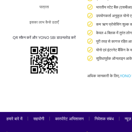
पात्रता
भारतीय स्टेट बैंक (एसबीआई
उपयोगकर्ता अनुकूल योनो ए
इसका लाभ कैसे उठाएँ
कम ऋण प्रोसेसिंग शुल्क 
केवल 4 क्लिक में तुरंत लोन
QR स्कैन करें और YONO SBI डाउनलोड करें
पूरी तरह से कागज रहित आव
योनो एवं इंटरनेट बैंकिंग क
सुविधापूर्वक ऑनलाइन आवेदन
अधिक जानकारी के लिए,
YONO ब
|
|
|
|
हमारे बारे में
सहयोगी
कारपोरेट अभिशासन
निवेशक संबंध
न्यूज