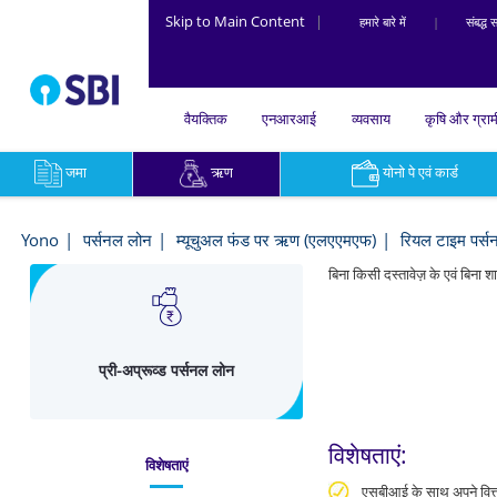
Skip to Main Content
|
हमारे बारे में
|
संबद्ध सं
वैयक्तिक
एनआरआई
व्यवसाय
कृषि और ग्रा
जमा
ऋण
योनो पे एवं कार्ड
Pre
Approved
Yono
पर्सनल लोन
म्यूचुअल फंड पर ऋण (एलएएमएफ)
रियल टाइम पर्
Personal
बिना किसी दस्तावेज़ के एवं बिना
Loan
-
प्री-अप्रूव्ड पर्सनल लोन
Yono
विशेषताएं:
विशेषताएं
एसबीआई के साथ अपने वित