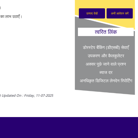
ं।
उत्पाद देखें
अभी आवेदन करें
ा का लाभ उठाएँ।
त्वरित लिंक
डोरस्टेप बैंकिंग (डीएसबी) सेवाएँ
उपकरण और कैलकुलेटर
अक्सर पूछे जाने वाले प्रश्न
ब्याज दर
अनधिकृत डिजिटल लेनदेन रिपोर्टिंग
t Updated On : Friday, 11-07-2025